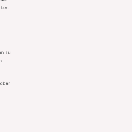
rken
en zu
n
 aber