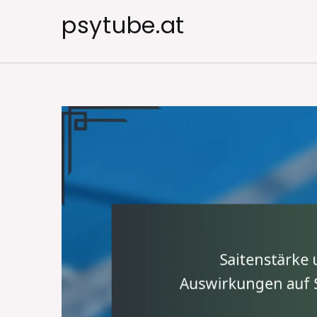
Skip
psytube.at
to
content