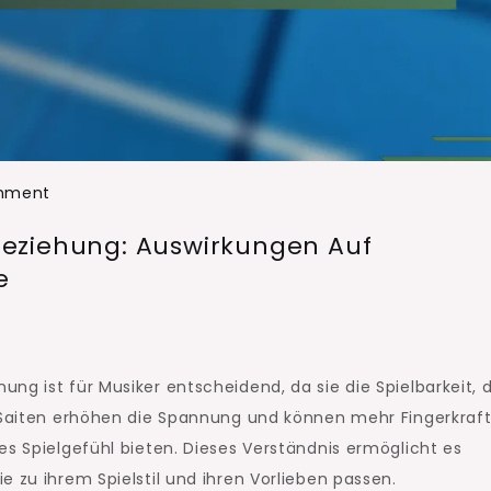
on
mment
Saitenstärke
eziehung: Auswirkungen Auf
und
e
Spannungsbeziehung:
Auswirkungen
auf
Spielbarkeit,
ung ist für Musiker entscheidend, da sie die Spielbarkeit, 
Komfort,
e Saiten erhöhen die Spannung und können mehr Fingerkraf
Kontrolle
es Spielgefühl bieten. Dieses Verständnis ermöglicht es
e zu ihrem Spielstil und ihren Vorlieben passen.