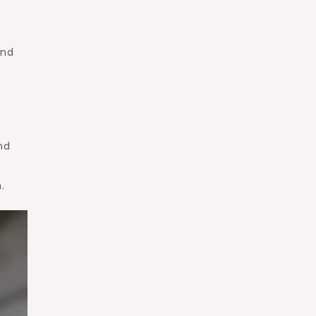
und
nd
.