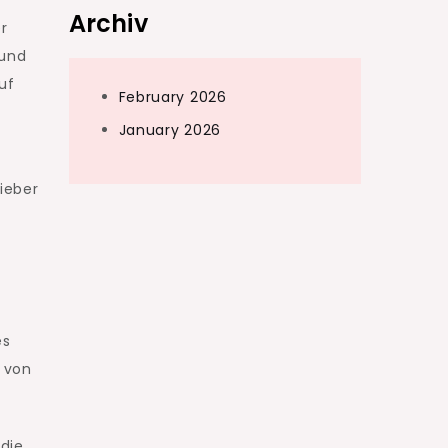
Archiv
er
 und
uf
February 2026
January 2026
ieber
es
 von
die